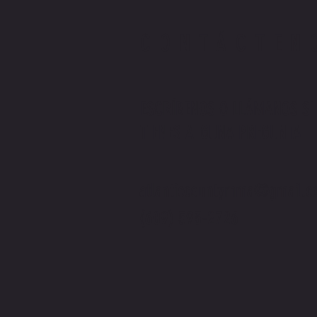
CONTÁCTEN
ESCRÍBENOS O LLÁMANOS SI
TIENES ALGUNA PREGUNTA
atlanticcountymma@gmail.c
(609) 593-2726