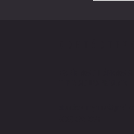
CONTÁCTEN
ESCRÍBENOS O LLÁMANOS SI
TIENES ALGUNA PREGUNTA
atlanticcountymma@gmail.c
(609) 593-2726