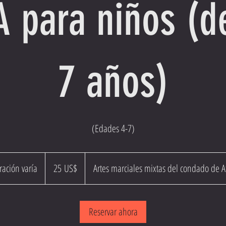
para niños (d
7 años)
(Edades 4-7)
25
dólares
ración varía
L
25 US$
Artes marciales mixtas del condado de At
estadounidenses
a
d
Reservar ahora
u