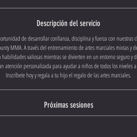
r
a
c
Descripción del servicio
i
portunidad de desarrollar confianza, disciplina y fuerza con nuestra
ó
ounty MMA. A través del entrenamiento de artes marciales mixtas y d
n
habilidades valiosas mientras se divierten en un entorno seguro y 
v
an atención personalizada para ayudar a niños de todos los niveles a
a
Inscríbete hoy y regala a tu hijo el regalo de las artes marciales.
r
í
a
Próximas sesiones